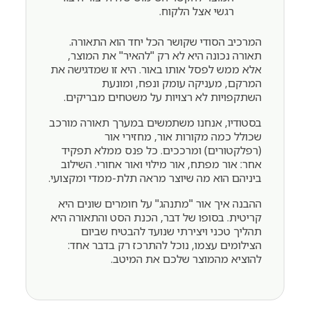
רגשי אצל הלקוח.
המרכיב הסודי שקושר הכל יחד הוא התאורה.
תאורה נכונה היא לא רק "להאיר" את המוצר,
אלא ממש לפסל אותו באור. היא זו שמדגישה את
המרקם, מעניקה עומק ונפח, ומונעת
השתקפויות לא רצויות על משטחים מבריקים.
בסטודיו, אנחנו משתמשים במערך תאורה מורכב
שכולל כמה מקורות אור, מחזירי אור
(רפלקטורים) ומרככים. כל פנס ממלא תפקיד
אחר: אור מפתח, אור מילוי ואור אחורי. השילוב
ביניהם הוא מה שיוצר מראה תלת-ממדי ומקצועי.
ההבנה איך אור "מתנהג" על חומרים שונים היא
קריטית. בסופו של דבר, הכנת הסט והתאורה היא
תהליך טכני ויצירתי שנועד להבטיח שביום
הצילומים עצמו, נוכל להתרכז רק בדבר אחד:
להוציא מהמוצר שלכם את המיטב.