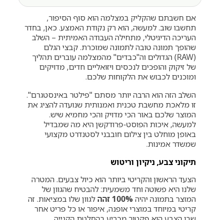
אם חשבתם שהקליק במצלמה הוא סוף הסיפור,
תחשבו שוב. למעשה, הוא רק נקודת האמצע. כאן, בחדר
העריכה הדיגיטלי, מתחילה העבודה האמיתית – השלב
שהופך תמונה טובה לתמונה שמוכרת. קבצי הגלם
(RAW) הגדולים וה"כבדים" מהמצלמה עוברים תהליך
של זיקוק והופכים לנכסים ויזואליים חדים, מדויקים
ומוכנים לכבוש את הלקוחות שלכם.
השלב הזה הוא הרבה יותר מסתם "פילטר באינסטגרם".
זו מלאכת מחשבת טכנית ואמנותית שנועדה להציג את
המוצר שלכם באור הכי מדויק והכי מחמיא שיש.
למעשה, איכות הפוסט-פרודקשן היא מה שמבדיל
באופן מוחלט בין צילום חובבני לסטנדרט מקצועי
שמשדר אמינות.
תיקוני צבע, ניקיון וריטוש
הצעד הראשון והקריטי ביותר הוא כיול צבעים. המטרה
שלנו היא פשוטה וחד משמעית: להבטיח שהגוון של
המוצר בתמונה יהיה
100% זהה
לגוון שלו במציאות. זה
קריטי במיוחד במוצרי אופנה, איפור או כל פריט אחר
שבו הצבע הוא פקטור מכריע בהחלטת הקנייה.