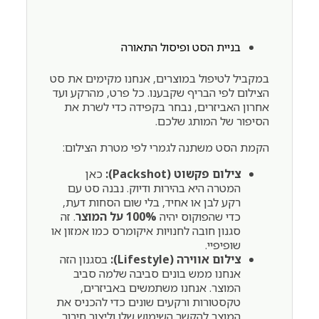
בניית הסט ופיסול התאורה
במקביל לטיפול במוצרים, אנחנו מקימים את סט
הצילום לפי הבריף שקבענו. כל פרט, מהרקע ועד
אחרון האביזרים, נבחר בקפידה כדי לשרת את
הסיפור של המותג שלכם.
הקמת הסט משתנה לגמרי לפי מטרת הצילום:
צילום פקשוט (Packshot):
כאן
המטרה היא בהירות ודיוק. נבנה סט עם
רקע לבן או אחיד, בלי שום הסחות דעת,
כדי שהפוקוס יהיה
100% על המוצר
. זה
סגנון חובה לחנויות איקומרס כמו אמזון או
שופיפיי.
צילום אווירה (Lifestyle):
בסגנון הזה
אנחנו ממש בונים סביבה שלמה סביב
המוצר. אנחנו משתמשים באביזרים,
טקסטורות ורקעים שונים כדי להכניס את
המוצר להקשר השימוש שלו וליצור חיבור