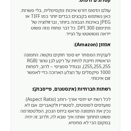
קטלוגים ודפוס:
עולם הדפוס דורש איכות מקסימלית, בלי פשרות.
כאן נשתמש בקבצים כבדים יותר כמו TIFF או
JPEG באיכות הגבוהה ביותר, וברזולוציה של
מינימום 300 DPI. כל דבר פחות מזה פשוט
ייראה מטושטש על הנייר.
אמזון (Amazon):
לענקית המסחר יש ספר חוקים נוקשה. התמונה
הראשית חייבת להיות על רקע לבן טהור (RGB
255,255,255), ובגודל ספציפי – לרוב, לפחות
1000 פיקסלים על הצלע הארוכה כדי לאפשר
זום איכותי.
רשתות חברתיות (אינסטגרם, פייסבוק):
לכל רשת יש יחסי אורך-רוחב (Aspect Ratio)
מועדפים לפוסטים, לסטוריז ולקאברים. אם לא
נכין את התמונה מראש ביחס הנכון, הפלטפורמה
פשוט תחתוך אותה איך שבא לה, ולרוב זה יהיה
במקום הכי לא מחמיא.