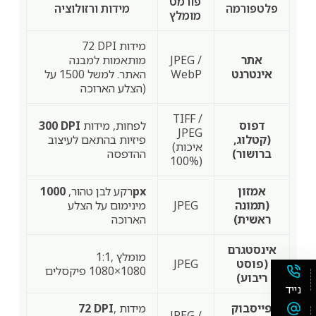
פורמט
פלטפורמה
מידות ורזולוציה
מומלץ
72 DPI מידות
אתר
JPEG /
מותאמות למבנה
אינטרנט
WebP
האתר. למשל 1500 על
הצלע הארוכה)
TIFF /
דפוס
לפחות, מידות
300 DPI
JPEG
(קטלוג,
פיזיות בהתאם לעיצוב
(איכות
ברושור)
ההדפסה
100%)
אמזון
1000px
רקע לבן טהור,
(תמונה
JPEG
מינימום על הצלע
ראשית)
הארוכה
אינסטגרם
1:1, מומלץ
(פוסט
JPEG
1080×1080 פיקסלים
ריבוע)
נייד
פייסבוק
, מידות
72 DPI
JPEG /