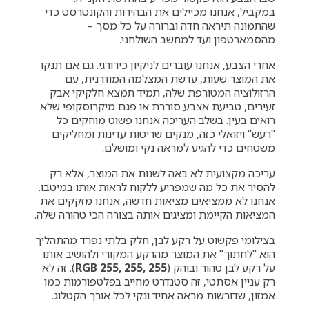
במקביל, אנחנו מכיילים את הבהירות והקונטרסט כדי
שהתמונה תיראה חדה וברורה על כל מסך –
מהסמארטפון ועד למחשב השולחני.
אחרי הצבע, אנחנו עוברים לניקיון כירורגי. גם אם תנקו
את המוצר שעות, עדשת המצלמה המודרנית, עם
הרזולוציה המטורפת שלה, תמיד תמצא חלקיקי אבק
זעירים, טביעת אצבע סוררת או פגם מיקרוסקופי שלא
רואים בעין. בשלב העריכה אנחנו פשוט מוחקים כל
"רעש" ויזואלי כזה, מנקים שריטות עדינות ומחליקים
משטחים כדי להגיע למראה נקי ומושלם.
עריכה מקצועית לא באה לשנות את המוצר, אלא רק
להסיר את כל מה שמפריע ללקוח לראות אותו במיטבו.
אנחנו לא ממציאים מציאות חדשה, אנחנו מזקקים את
המציאות הקיימת ומציגים אותה בצורה הכי טהורה שלה.
בצילומי פקשוט על רקע לבן, חלק בלתי נפרד מהתהליך
הוא "לחתוך" את המוצר מהרקע המקורי ולהושיב אותו
על רקע לבן טהור ובוהק (
RGB 255, 255, 255
). זה לא
רק עניין אסתטי, זה סטנדרט מחייב בפלטפורמות כמו
אמזון, שדורשות מראה אחיד ונקי לכל אורך הקטלוג.