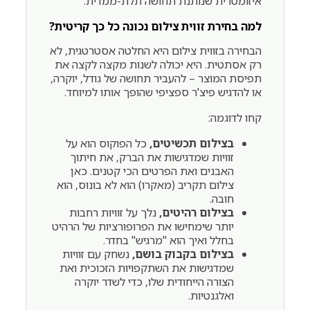
איזומטרית שנותנת תחושה תלת-ממדית.
למה בחירת זווית צילום נכונה כל כך קריטית?
הבחירה בזווית צילום היא החלטה אסטרטגית, לא
רק אסתטית. היא יכולה לשנות מקצה לקצה את
תפיסת המוצר – להעביר תחושה של גודל, יוקרה,
או להדגיש פיצ'ר ספציפי שהופך אותו למיוחד.
קחו לדוגמה:
בצילום תכשיטים,
כל הפוקוס הוא על
זוויות שמדגישות את הברק, את חיתוך
האבנים ואת הפרטים הכי קטנים. כאן
צילום תקריב (מאקרו) הוא לא בונוס, הוא
חובה.
בצילום רהיטים,
נלך על זוויות רחבות
יותר שימחישו את הפרופורציות של הרהיט
בחלל ואיך הוא "מרגיש" בחדר.
בצילום בקבוק בושם,
נשחק עם זוויות
שמדגישות את השתקפויות הזכוכית ואת
הצורה הייחודית שלו, כדי לשדר יוקרה
ואלגנטיות.