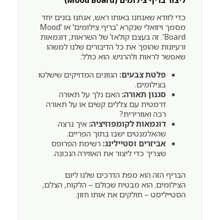
כדי לוודא שאנחנו באותו ראש, אנחנו בונים יחד
מסמך ויזואלי שנקרא 'בריף צילומים' או 'Mood
Board'. זה בעצם קולאז' של השראות, דוגמאות
ורעיונות שהופך את כל הדיבורים שלנו למשהו
שאפשר לראות ולהרגיש. הוא כולל:
פלטת צבעים:
הגוונים המדויקים שישלטו
בצילומים.
סגנון תאורה:
האם נלך על תאורה
דרמטית עם צללים קשים או על תאורה
רכה ואוורירית?
דוגמאות לקומפוזיציה:
איך נרצה
שהאלמנטים ישבו בתוך הפריים.
אביזרים וסטיילינג:
רשימת הפרופס
שצריך כדי ליצור את האווירה הנכונה.
הבריף הזה הוא מפת הדרכים שלנו ליום
הצילומים. הוא מבטיח שכולם – הלקוח, הצלם,
הסטייליסט – חולקים את אותו חזון.