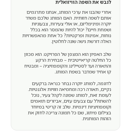
לגבש את השפה הוויזואלית
אחרי שהבנו את ערכי המותג, אנחנו מתרגמים
אותם לשפה חזותית. האם המותג שלכם משדר
יוקרה ומינימליזם, או אולי צעירות, צבעוניות
ושמחת חיים? יכול להיות שהמסר הוא בכלל
נוחות, אמינות ופרקטיות? כל אחת מהאפשרויות
האלה דורשת גישה שונה לחלוטין.
שלב האפיון הוא המצפן של הפרויקט. הוא מכוון
כל החלטה קריאייטיבית – מבחירת הרקע
והתאורה ועד לסטיילינג והקומפוזיציה – ומבטיח
קו אחיד שמדבר בשפת המותג.
לדוגמה, למותג יוקרה נבחר כנראה ברקעים
נקיים, תאורה רכה ומחמיאה וזוויות אלגנטיות.
לעומת זאת, למותג שפונה לקהל צעיר, נוכל
להשתולל עם צבעים עזים, אביזרים תואמים
וקומפוזיציות דינמיות. שלב זה קריטי במיוחד
בצילום מיתוג, שם כל תמונה צריכה לחזק את
הזהות המותגית.