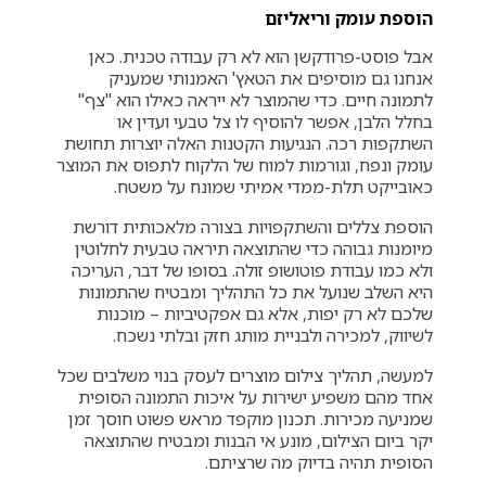
הוספת עומק וריאליזם
אבל פוסט-פרודקשן הוא לא רק עבודה טכנית. כאן
אנחנו גם מוסיפים את הטאץ' האמנותי שמעניק
לתמונה חיים. כדי שהמוצר לא ייראה כאילו הוא "צף"
בחלל הלבן, אפשר להוסיף לו צל טבעי ועדין או
השתקפות רכה. הנגיעות הקטנות האלה יוצרות תחושת
עומק ונפח, וגורמות למוח של הלקוח לתפוס את המוצר
כאובייקט תלת-ממדי אמיתי שמונח על משטח.
הוספת צללים והשתקפויות בצורה מלאכותית דורשת
מיומנות גבוהה כדי שהתוצאה תיראה טבעית לחלוטין
ולא כמו עבודת פוטושופ זולה. בסופו של דבר, העריכה
היא השלב שנועל את כל התהליך ומבטיח שהתמונות
שלכם לא רק יפות, אלא גם אפקטיביות – מוכנות
לשיווק, למכירה ולבניית מותג חזק ובלתי נשכח.
למעשה, תהליך צילום מוצרים לעסק בנוי משלבים שכל
אחד מהם משפיע ישירות על איכות התמונה הסופית
שמניעה מכירות. תכנון מוקפד מראש פשוט חוסך זמן
יקר ביום הצילום, מונע אי הבנות ומבטיח שהתוצאה
הסופית תהיה בדיוק מה שרציתם.