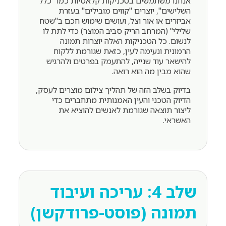
אנחנו משתמשים בטכניקות קלאסיות כמו "כלל
השלישים", יוצרים "קווים מובילים" בעזרת
אביזרים או אור וצל, ועושים שימוש חכם ב"שטח
שלילי" (המרחב הריק סביב המוצר) כדי לתת לו
לנשום. כל הטכניקות האלה יוצרות תמונה
הרמונית ונעימה לעין, כזאת שגורמת ללקוח
להישאר עוד שנייה, להתעמק בפרטים ולהרגיש
שהוא מבין מה הוא רואה.
בדיוק בשלב הזה של תהליך צילום מוצרים לעסק,
הדיוק הטכני והעין האמנותית מתחברים כדי
ליצור תוצאה שגורמת לאנשים להוציא את
האשראי.
שלב 4: עריכה ועיבוד
תמונה (פוסט-פרודקשן)