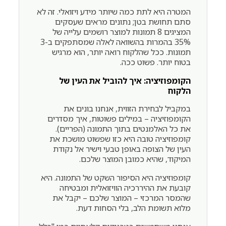
המטרה היא לתת כמה שיותר מידע ויזואלי. זה לא
סתם תחושת בטן; נתונים מראים שעסקים
המציגים 8 תמונות למוצר רושמים עלייה של
35% בהמרות בהשוואה לאלה שמסתפקים ב-3
תמונות. ככל שהלקוח רואה יותר, הוא מרגיש
בטוח יותר. פשוט ככה.
הקומפוזיציה: איך להוביל את העין של
הלקוח
במקביל לבחירת הזווית, אנחנו בונים את
הקומפוזיציה – במילים פשוטות, איך מסדרים
את כל האלמנטים בתוך התמונה (הפריים).
קומפוזיציה טובה היא כזו שפשוט מושכת את
העין של הצופה באופן טבעי וישיר אל נקודת
המיקוד, שהיא כמובן המוצר שלכם.
קומפוזיציה היא הסיפור השקט של התמונה. היא
קובעת את ההיררכיה הוויזואלית ומבטיחה
שהמסר המרכזי – המוצר שלכם – יקבל את
מלוא תשומת הלב, בלי הסחות דעת.