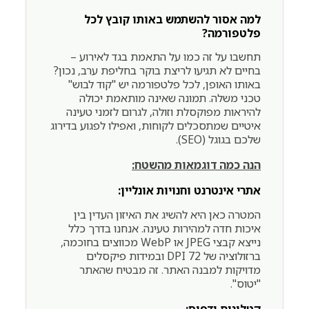
למה אסור להשתמש באותו קובץ לכל
פלטפורמה?
תחשבו על זה כמו על התאמת בגד לאירוע –
בחיים לא תגיעו לריצת בוקר בחליפת ערב, נכון?
באותו האופן, לכל פלטפורמה יש "קוד לבוש"
טכני משלה. תמונה שאינה מותאמת יכולה
להיראות מפוקסלת וזולה, לגרום לזמני טעינה
איטיים שמתסכלים לקוחות, ואפילו לפגוע בדירוג
שלכם בגוגל (SEO).
הנה כמה דוגמאות מהשטח:
אתרי אינטרנט וחנויות אונליין:
המטרה כאן היא להשיג את האיזון העדין בין
איכות חדה למהירות טעינה. אנחנו בדרך כלל
נייצא קבצי JPEG או WebP מכווצים בחוכמה,
ברזולוציה של 72 DPI ובמידות פיקסלים
מדויקות למבנה האתר. זה מבטיח שהאתר
"יטוס".