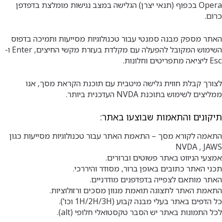
Opera בכפוף (תנאי יצרן) הגלישה במצב נגישות מומלצת בדפדפן
כרום.
האתר מספק מבנה סמנטי עבור טכנולוגיות מסייעות ותמיכה בדפוס
השימוש המקובל להפעלה עם מקלדת בעזרת מקשי החיצים, Enter ו-
Esc ליציאה מתפריטים וחלונות.
לצורך קבלת חווית גלישה מיטבית עם תוכנת הקראת מסך, אנו
ממליצים לשימוש בתוכנת NVDA העדכנית ביותר.
תיקונים והתאמות שבוצעו באתר:
התאמה לקורא מסך – התאמת האתר עבור טכנולוגיות מסייעות כגון
NVDA , JAWS
אמצעי הניווט באתר פשוטים וברורים.
תכני האתר כתובים באופן ברור, מסודר והיררכי.
האתר מותאם לצפייה בדפדפנים מודרניים.
התאמת האתר לתצוגה תואמת מגוון מסכים ורזולוציות.
כל הדפים באתר בעלי מבנה קבוע (1H/2H/3H וכו').
לכל התמונות באתר יש הסבר טקסטואלי חלופי (alt).