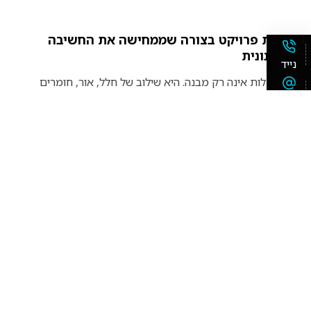
הצגת פרויקט בצורה שממחישה את החשיבה
התכנונית
נייד
אדריכלות אינה רק מבנה. היא שילוב של חלל, אור, חומרים
ופרופורציות.
אימייל
כאשר פרויקט מצולם בצורה נכונה ניתן לראות:
ווצאפ
את זרימת החללים
את היחסים בין פנים לחוץ
את האיזון בין המסות במבנה
התמונות מאפשרות להעביר את הרעיון התכנוני בצורה ברורה
גם למי שלא מכיר את הפרויקט.
צילום אדריכלי לפרסומים מקצועיים ולמצגות
ללקוחות
אדריכלים משתמשים בתמונות הפרויקט במגוון מקומות: